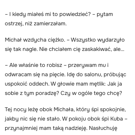
– I kiedy miałeś mi to powiedzieć? – pytam
ostrzej, niż zamierzałam.
Michał wzdycha ciężko. – Wszystko wydarzyło
się tak nagle. Nie chciałem cię zaskakiwać, ale…
– Ale właśnie to robisz – przerywam mu i
odwracam się na pięcie. Idę do salonu, próbując
uspokoić oddech. W głowie mam mętlik: Jak ja
sobie z tym poradzę? Czy w ogóle tego chcę?
Tej nocy leżę obok Michała, który śpi spokojnie,
jakby nic się nie stało. W pokoju obok śpi Kuba –
przynajmniej mam taką nadzieję. Nasłuchuję