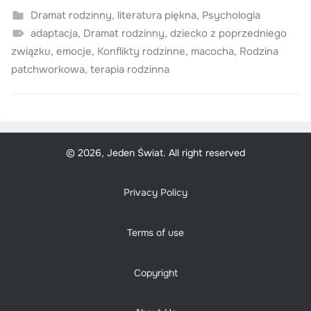
Dramat rodzinny
,
literatura piękna
,
Psychologia
adaptacja
,
Dramat rodzinny
,
dziecko z poprzedniego
związku
,
emocje
,
Konflikty rodzinne
,
macocha
,
Rodzina
patchworkowa
,
terapia rodzinna
© 2026, Jeden Świat. All right reserved
Privacy Policy
Terms of use
Copyright