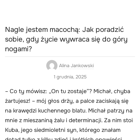
Nagle jestem macochą: Jak poradzić
sobie, gdy życie wywraca się do góry
nogami?
Alina Jankowski
1 grudnia, 2025
– Co ty mówisz: „On tu zostaje”? Michał, chyba
żartujesz! – mój głos drży, a palce zaciskają się
na krawędzi kuchennego blatu. Michał patrzy na
mnie z mieszaniną żalu i determinacji. Za nim stoi
Kuba, jego siedmioletni syn, którego znałam
dotąd tylko z kilku zdjęć i krótkich opowieści.