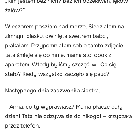
„Kim jestem bez nich? Bez ich oczekiwań, lęków i
żalów?”
Wieczorem poszłam nad morze. Siedziałam na
zimnym piasku, owinięta swetrem babci, i
płakałam. Przypomniałam sobie tamto zdjęcie –
tata śmieje się do mnie, mama stoi obok z
aparatem. Wtedy byliśmy szczęśliwi. Co się
stało? Kiedy wszystko zaczęło się psuć?
Następnego dnia zadzwoniła siostra.
– Anna, co ty wyprawiasz? Mama płacze cały
dzień! Tata nie odzywa się do nikogo! – krzyczała
przez telefon.