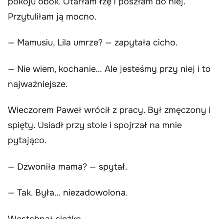
pokoju obok. Otarłam łzę i poszłam do niej.
Przytuliłam ją mocno.
— Mamusiu, Lila umrze? — zapytała cicho.
— Nie wiem, kochanie… Ale jesteśmy przy niej i to
najważniejsze.
Wieczorem Paweł wrócił z pracy. Był zmęczony i
spięty. Usiadł przy stole i spojrzał na mnie
pytająco.
— Dzwoniła mama? — spytał.
— Tak. Była… niezadowolona.
Westchnął ciężko.