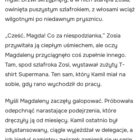
owinięta puszystym szlafrokiem, z włosami wciąż
wilgotnymi po niedawnym prysznicu.
„Cześć, Magda! Co za niespodzianka,” Zosia
przywitała ją ciepłym uśmiechem, ale oczy
Magdaleny przyciągnęło coś zupełnie innego.
Tam, spod szlafroka Zosi, wystawał zużyty T-
shirt Supermana. Ten sam, który Kamil miał na
sobie, gdy rano wychodził do pracy.
Myśli Magdaleny zaczęły galopować. Próbowała
odepchnąć narastające podejrzenia, które
dręczyły ją od miesięcy. Kamil ostatnio był
zdystansowany, ciągle wyjeżdżał w delegacje, a
ich kiedyś namiętny związek zamienił się w serię