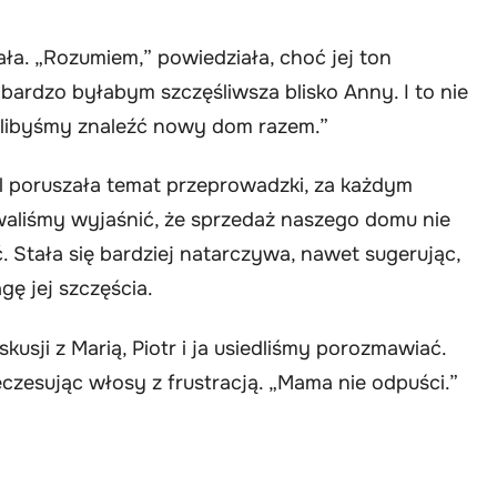
ała. „Rozumiem,” powiedziała, choć jej ton
 bardzo byłabym szczęśliwsza blisko Anny. I to nie
oglibyśmy znaleźć nowy dom razem.”
al poruszała temat przeprowadzki, za każdym
bowaliśmy wyjaśnić, że sprzedaż naszego domu nie
. Stała się bardziej natarczywa, nawet sugerując,
gę jej szczęścia.
usji z Marią, Piotr i ja usiedliśmy porozmawiać.
zeczesując włosy z frustracją. „Mama nie odpuści.”