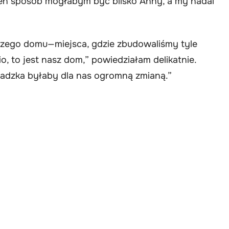
en sposób mogłabym być blisko Anny, a my nadal
szego domu—miejsca, gdzie zbudowaliśmy tyle
 to jest nasz dom,” powiedziałam delikatnie.
wadzka byłaby dla nas ogromną zmianą.”