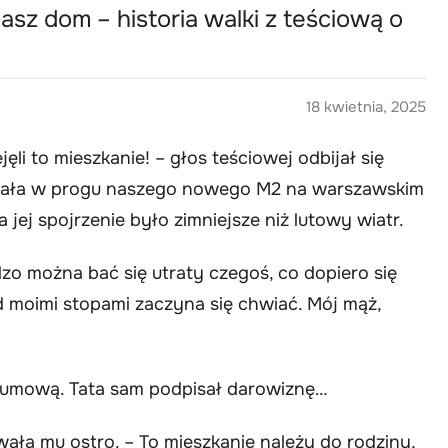
asz dom – historia walki z teściową o
18 kwietnia, 2025
ęli to mieszkanie! – głos teściowej odbijał się
tała w progu naszego nowego M2 na warszawskim
 jej spojrzenie było zimniejsze niż lutowy wiatr.
zo można bać się utraty czegoś, co dopiero się
 moimi stopami zaczyna się chwiać. Mój mąż,
z umową. Tata sam podpisał darowiznę…
rwała mu ostro. – To mieszkanie należy do rodziny,