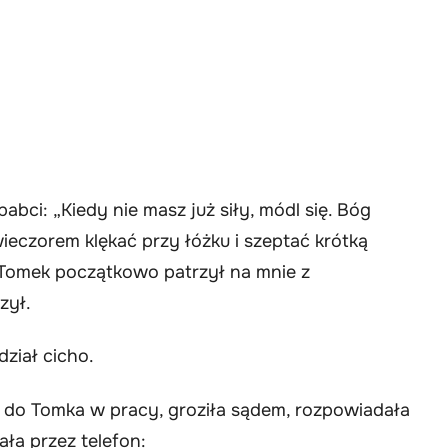
ci: „Kiedy nie masz już siły, módl się. Bóg
eczorem klękać przy łóżku i szeptać krótką
. Tomek początkowo patrzył na mnie z
zył.
ział cicho.
 do Tomka w pracy, groziła sądem, rozpowiadała
ała przez telefon: