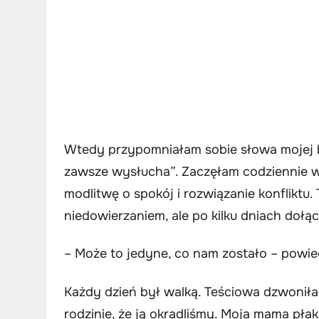
Wtedy przypomniałam sobie słowa mojej bab
zawsze wysłucha”. Zaczęłam codziennie wi
modlitwę o spokój i rozwiązanie konfliktu
niedowierzaniem, ale po kilku dniach dołąc
– Może to jedyne, co nam zostało – powied
Każdy dzień był walką. Teściowa dzwoniła
rodzinie, że ją okradliśmy. Moja mama płak