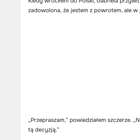
Kiedy wróciłem do Polski, Gabriela przywi
zadowolona, że jestem z powrotem, ale w j
„Przepraszam,” powiedziałem szczerze. „N
tą decyzją.”