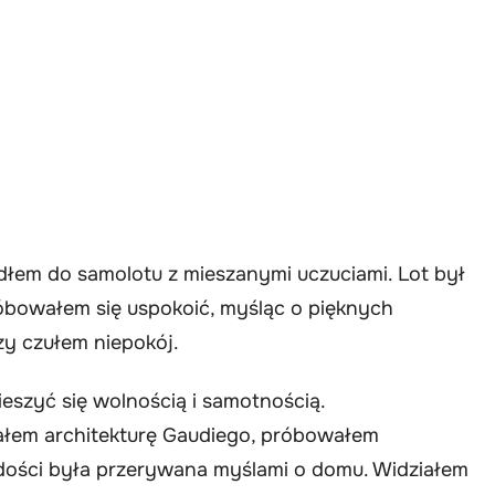
dłem do samolotu z mieszanymi uczuciami. Lot był
róbowałem się uspokoić, myśląc o pięknych
szy czułem niepokój.
szyć się wolnością i samotnością.
ałem architekturę Gaudiego, próbowałem
adości była przerywana myślami o domu. Widziałem