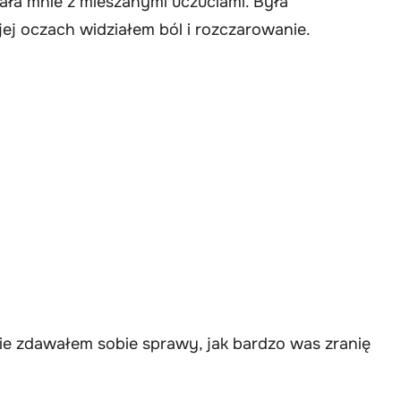
tała mnie z mieszanymi uczuciami. Była
ej oczach widziałem ból i rozczarowanie.
ie zdawałem sobie sprawy, jak bardzo was zranię