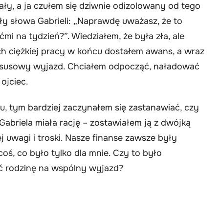
kały, a ja czułem się dziwnie odizolowany od tego
ły słowa Gabrieli: „Naprawdę uważasz, że to
i na tydzień?”. Wiedziałem, że była zła, ale
ch ciężkiej pracy w końcu dostałem awans, a wraz
luksusowy wyjazd. Chciałem odpocząć, naładować
ojciec.
ku, tym bardziej zaczynałem się zastanawiać, czy
abriela miała rację – zostawiałem ją z dwójką
 uwagi i troski. Nasze finanse zawsze były
oś, co było tylko dla mnie. Czy to było
ć rodzinę na wspólny wyjazd?