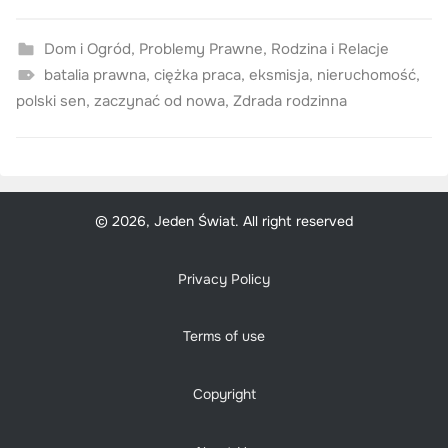
Dom i Ogród
,
Problemy Prawne
,
Rodzina i Relacje
batalia prawna
,
ciężka praca
,
eksmisja
,
nieruchomość
,
polski sen
,
zaczynać od nowa
,
Zdrada rodzinna
© 2026, Jeden Świat. All right reserved
Privacy Policy
Terms of use
Copyright