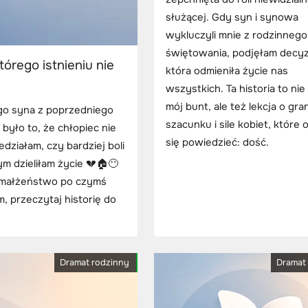
służącej. Gdy syn i synowa
wykluczyli mnie z rodzinnego
świętowania, podjęłam decyz
órego istnieniu nie
która odmieniła życie nas
wszystkich. Ta historia to nie
mój bunt, ale też lekcja o gra
ego syna z poprzedniego
szacunku i sile kobiet, które
było to, że chłopiec nie
się powiedzieć: dość.
edziałam, czy bardziej boli
ym dzieliłam życie 💔🏠😶
ć małżeństwo po czymś
, przeczytaj historię do
Dramat rodzinny
Dramat