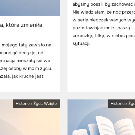
abyśmy poszli, by zachować 
Nie wiedziałam, że noc przero
w serię nieoczekiwanych wy
a, która zmieniła
pozostawiając mnie i naszą
córeczkę, Lilkę, w niebezpie
sytuacji.
 mojego taty zawisło na
em podjąć decyzję, od
rminacja mieszały się we
jszej osoby w moim życiu.
zała, jak kruche jest
Historie z Życia Wzięte
Historie z Ży