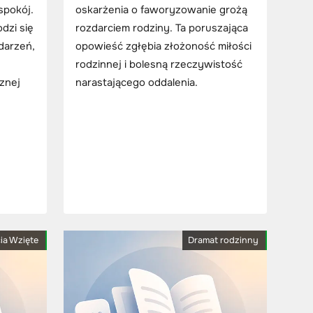
spokój.
oskarżenia o faworyzowanie grożą
dzi się
rozdarciem rodziny. Ta poruszająca
darzeń,
opowieść zgłębia złożoność miłości
rodzinnej i bolesną rzeczywistość
cznej
narastającego oddalenia.
cia Wzięte
Dramat rodzinny