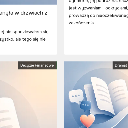
dynamice, jej podróż naznac
jest wyzwaniami i odkryciami,
tanęła w drzwiach z
prowadzą do nieoczekiwane
zakończenia.
ej nie spodziewałem się
ystko, ale tego się nie
Decyzje Finansowe
Dramat