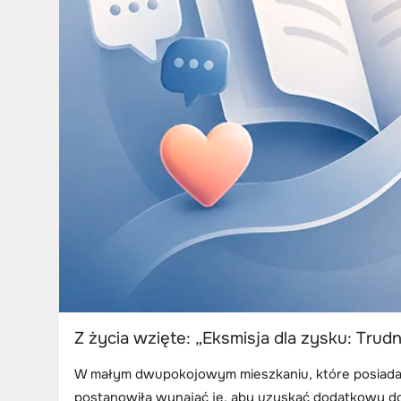
Z życia wzięte: „Eksmisja dla zysku: Trud
W małym dwupokojowym mieszkaniu, które posiadał
postanowiła wynająć je, aby uzyskać dodatkowy do