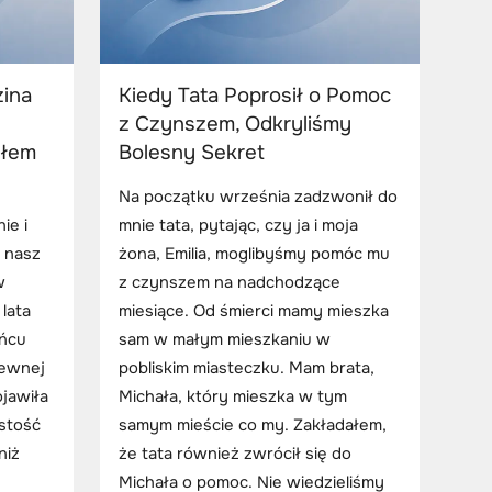
zina
Kiedy Tata Poprosił o Pomoc
z Czynszem, Odkryliśmy
yłem
Bolesny Sekret
Na początku września zadzwonił do
ie i
mnie tata, pytając, czy ja i moja
k nasz
żona, Emilia, moglibyśmy pomóc mu
w
z czynszem na nadchodzące
 lata
miesiące. Od śmierci mamy mieszka
ońcu
sam w małym mieszkaniu w
Pewnej
pobliskim miasteczku. Mam brata,
jawiła
Michała, który mieszka w tym
istość
samym mieście co my. Zakładałem,
niż
że tata również zwrócił się do
Michała o pomoc. Nie wiedzieliśmy