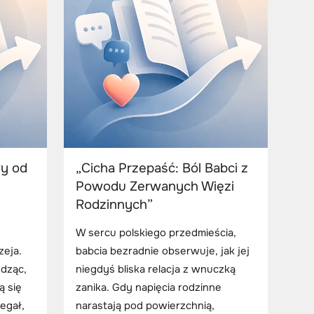
y od
„Cicha Przepaść: Ból Babci z
Powodu Zerwanych Więzi
Rodzinnych”
W sercu polskiego przedmieścia,
zeja.
babcia bezradnie obserwuje, jak jej
edząc,
niegdyś bliska relacja z wnuczką
ą się
zanika. Gdy napięcia rodzinne
egał,
narastają pod powierzchnią,