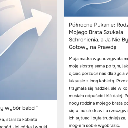
Północne Pukanie: Rod
Mojego Brata Szukała
Schronienia, a Ja Nie B
Gotowy na Prawdę
Moja matka wychowywała mn
moją siostrę sama po tym, ja
ojciec porzucił nas dla życia 
luksusie z inną kobietą. Przez
trzymała się nadziei, ale w k
musiała odpuścić i iść dalej. 
nocy rodzina mojego brata po
ny wybór babci”
się u moich drzwi, a rzeczyw
ich sytuacji była trudniejsza, 
a, starsza kobieta
mogłem sobie wyobrazić.
chód. Jej córka i wnuki