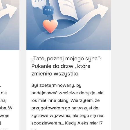
„Tato, poznaj mojego syna”:
Pukanie do drzwi, które
zmieniło wszystko
,
Był zdeterminowany, by
 nie
podejmować właściwe decyzje, ale
chą
los miał inne plany. Wierzyłem, że
uba. W
przygotowałem go na wszystkie
swoje
życiowe wyzwania, ale tego się nie
j
spodziewałem… Kiedy Aleks miał 17