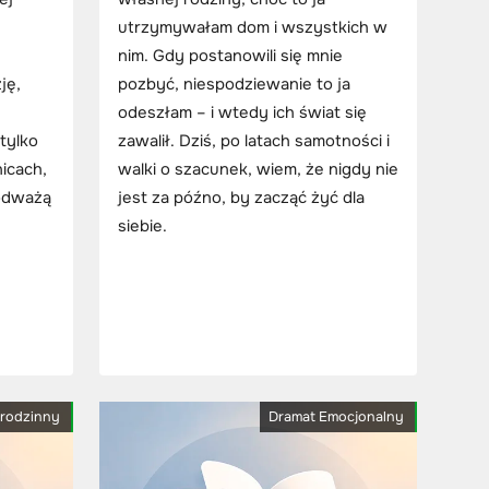
utrzymywałam dom i wszystkich w
nim. Gdy postanowili się mnie
ję,
pozbyć, niespodziewanie to ja
odeszłam – i wtedy ich świat się
 tylko
zawalił. Dziś, po latach samotności i
nicach,
walki o szacunek, wiem, że nigdy nie
 odważą
jest za późno, by zacząć żyć dla
siebie.
 rodzinny
Dramat Emocjonalny