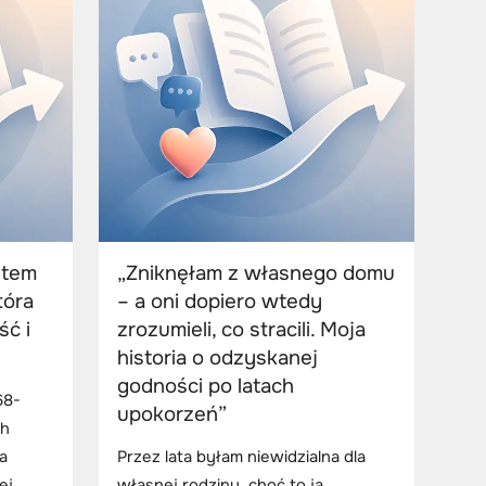
stem
„Zniknęłam z własnego domu
tóra
– a oni dopiero wtedy
ć i
zrozumieli, co stracili. Moja
historia o odzyskanej
godności po latach
68-
upokorzeń”
ch
a
Przez lata byłam niewidzialna dla
ej
własnej rodziny, choć to ja