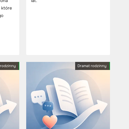
zona
lat.
 które
go
 rodzinny
Dramat rodzinny