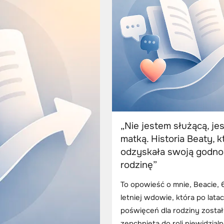
„Nie jestem służącą, je
matką. Historia Beaty, k
odzyskała swoją godnoś
rodzinę”
To opowieść o mnie, Beacie, 
letniej wdowie, która po lata
poświęceń dla rodziny został
zepchnięta do roli niewidzialn